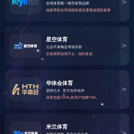
关于伊特
伊特产品
解决方案
技术支持
联系伊特技术团队
获取定制化解决方案
微信